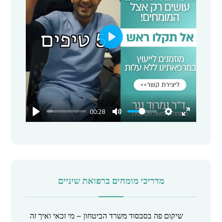
P
l
a
y
00:28
מדריכי מומחים ברפואת שיניים
שיקום פה בסבסוד משרד הביטחון – מי זכאי ואיך זה