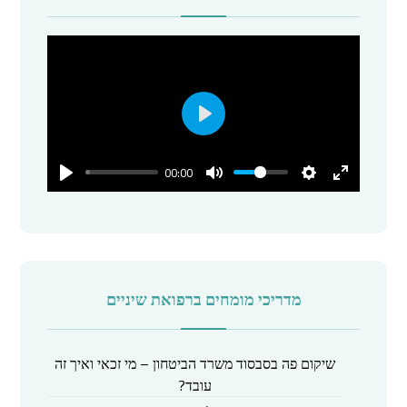
P
l
00:00
a
y
מדריכי מומחים ברפואת שיניים
שיקום פה בסבסוד משרד הביטחון – מי זכאי ואיך זה
עובד?