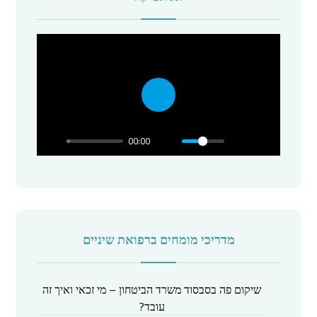
P
l
00:00
a
y
מדריכי מומחים ברפואת שיניים
שיקום פה בסבסוד משרד הביטחון – מי זכאי ואיך זה
עובד?