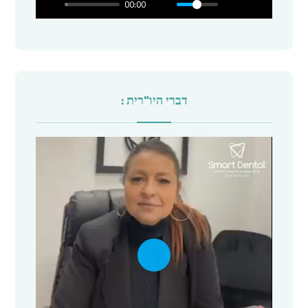
00:00
a
y
דברי היו"רית :
P
l
a