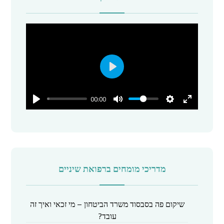
P
l
00:00
a
y
מדריכי מומחים ברפואת שיניים
שיקום פה בסבסוד משרד הביטחון – מי זכאי ואיך זה
עובד?