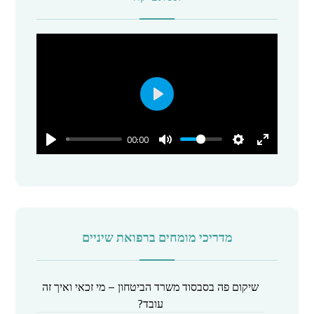
P
l
00:00
a
y
מדריכי מומחים ברפואת שיניים
שיקום פה בסבסוד משרד הביטחון – מי זכאי ואיך זה
עובד?