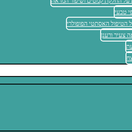
ת על החלקת קמטים ושיפור המראה
י טבעי
 הטיפול האסתטי הפופולרי
 צעיר ורענן
עת
צח