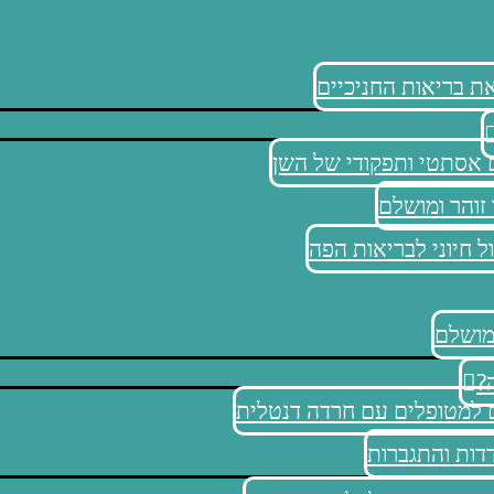
 בריאות החניכיים
 אסתטי ותפקודי של השן
 זוהר ומושלם
ל חיוני לבריאות הפה
 מושלם
?
ם למטופלים עם חרדה דנטלית
דות והתגברות