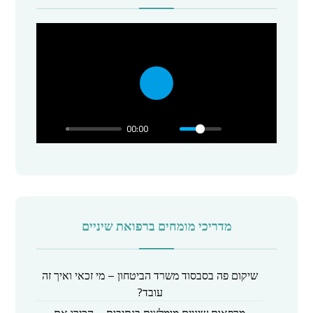
P
l
00:00
a
y
מדריכי מומחים ברפואת שיניים
שיקום פה בסבסוד משרד הביטחון – מי זכאי ואיך זה
עובד?