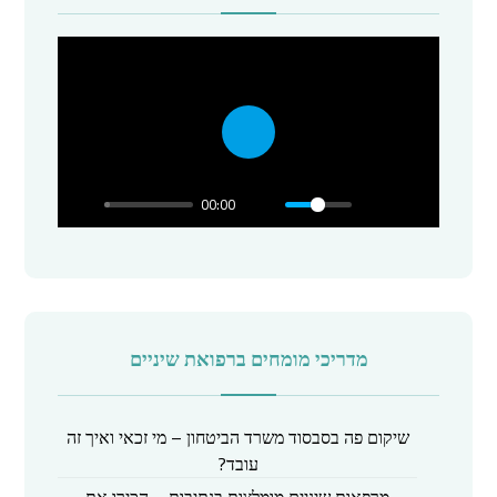
P
l
00:00
a
y
מדריכי מומחים ברפואת שיניים
שיקום פה בסבסוד משרד הביטחון – מי זכאי ואיך זה
עובד?