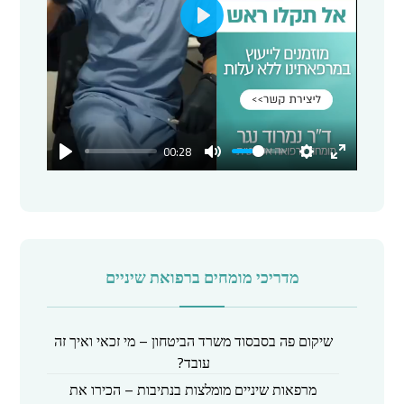
P
l
a
y
00:28
מדריכי מומחים ברפואת שיניים
שיקום פה בסבסוד משרד הביטחון – מי זכאי ואיך זה
עובד?
מרפאות שיניים מומלצות בנתיבות – הכירו את