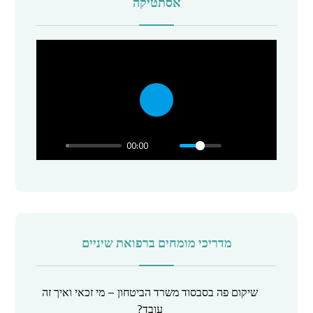
אסתטיקה
P
l
00:00
a
y
מדריכי מומחים ברפואת שיניים
שיקום פה בסבסוד משרד הביטחון – מי זכאי ואיך זה
עובד?