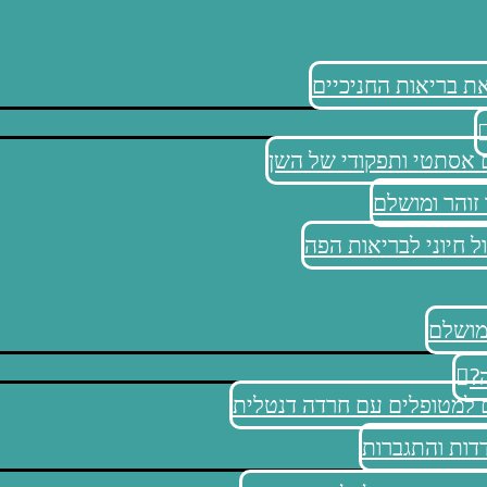
 בריאות החניכיים
 אסתטי ותפקודי של השן
 זוהר ומושלם
ל חיוני לבריאות הפה
 מושלם
?
ם למטופלים עם חרדה דנטלית
דות והתגברות