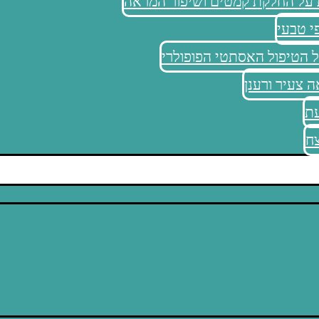
ת על החלקת קמטים ושיפור המראה
י טבעי
 הטיפול האסתטי הפופולרי
 צעיר ורענן
עת
צח